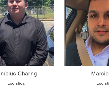
inícius Charng
Marcio
Logística
Logíst