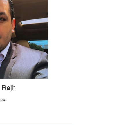
 Rajh
ica